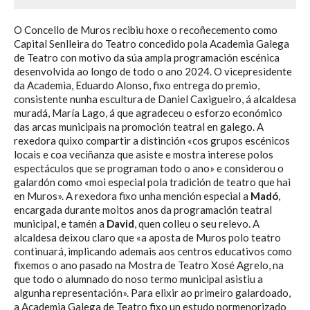
O Concello de Muros recibiu hoxe o recoñecemento como
Capital Senlleira do Teatro concedido pola Academia Galega
de Teatro con motivo da súa ampla programación escénica
desenvolvida ao longo de todo o ano 2024. O vicepresidente
da Academia, Eduardo Alonso, fixo entrega do premio,
consistente nunha escultura de Daniel Caxigueiro, á alcaldesa
muradá, María Lago, á que agradeceu o esforzo económico
das arcas municipais na promoción teatral en galego. A
rexedora quixo compartir a distinción «cos grupos escénicos
locais e coa veciñanza que asiste e mostra interese polos
espectáculos que se programan todo o ano» e considerou o
galardón como «moi especial pola tradición de teatro que hai
en Muros». A rexedora fixo unha mención especial a
Madó
,
encargada durante moitos anos da programación teatral
municipal, e tamén a
David
, quen colleu o seu relevo. A
alcaldesa deixou claro que «a aposta de Muros polo teatro
continuará, implicando ademais aos centros educativos como
fixemos o ano pasado na Mostra de Teatro Xosé Agrelo, na
que todo o alumnado do noso termo municipal asistiu a
algunha representación». Para elixir ao primeiro galardoado,
a Academia Galega de Teatro fixo un estudo pormenorizado