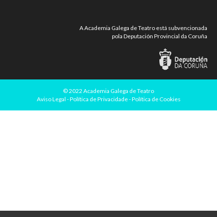
A Academia Galega de Teatro está subvencionada
pola Deputación Provincial da Coruña
©
2022 Academia Galega de Teatro
Aviso Legal
-
Política de Privacidade
-
Política de Cookies