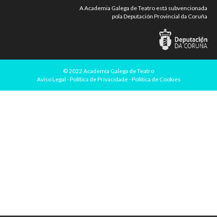
A Academia Galega de Teatro está subvencionada
pola Deputación Provincial da Coruña
©
2022 Academia Galega de Teatro
Aviso Legal
-
Política de Privacidade
-
Política de Cookies